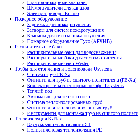
Противопожарные клапаны
Шумоглушители для каналов
Электроприводы Belimo
Пожарное оборудование
Задвижки для пожаротушения
Затворы для систем пожаротушения
Клапаны для систем пожаротушения
Пожарное оборудование Tyco (АРХИВ)
Расширительные баки
Расширительные баки для водоснабжения
Расширительные баки для систем отопления
Расширительные баки Wester
Трубы для отопления и водопровода Usystems
Система труб PE-Xa
Фитинги для труб из сшитого полиэтилена (PE-Xa)
Коллекторы и коллекторные шкафы Usystems
Теплый пол
Автоматика для теплого пола
Система теплоизолированных труб
Фитинги для теплоизолированных труб
Инструменты для монтажа труб из сшитого полиэт
Теплоизоляция K-Flex
Каучуковая теплоизоляция ST
Полиэтиленовая теплоизоляция PE