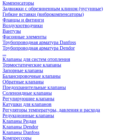
Компенсаторы
Задвижки с обрезиненным клином (чугунные)
Гибкие вставки (виброкомпенсаторы)
Фланцы и фитинги
Воздухоотводчики
Вантузы
Фасонные элементы
Трубопроводная арматура Danfoss
Трубопроводная арматура Dendor
...
Клапаны для систем отопления
Термостатические клапаны
Запорные клапаны
Балансировочные клапаны
Обратные клапаны
Предохранительные клапаны
Соленоидные клапаны
Регулирующие клапаны
Катушки для клапанов
Регуляторы температуры, давления и расхода
Редукционные клапаны
Клапаны Ридан
Клапаны Dendor
Клапаны Danfoss
Компрессоры