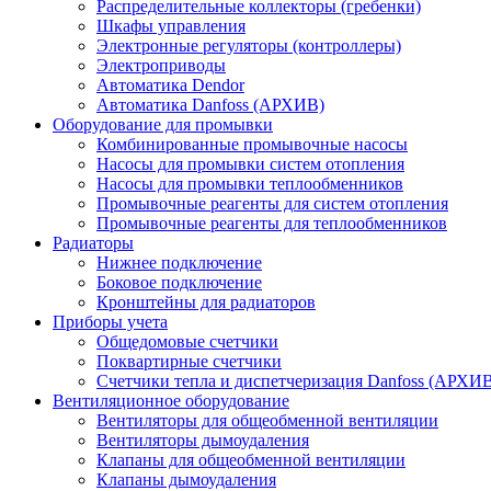
Распределительные коллекторы (гребенки)
Шкафы управления
Электронные регуляторы (контроллеры)
Электроприводы
Автоматика Dendor
Автоматика Danfoss (АРХИВ)
Оборудование для промывки
Комбинированные промывочные насосы
Насосы для промывки систем отопления
Насосы для промывки теплообменников
Промывочные реагенты для систем отопления
Промывочные реагенты для теплообменников
Радиаторы
Нижнее подключение
Боковое подключение
Кронштейны для радиаторов
Приборы учета
Общедомовые счетчики
Поквартирные счетчики
Счетчики тепла и диспетчеризация Danfoss (АРХИ
Вентиляционное оборудование
Вентиляторы для общеобменной вентиляции
Вентиляторы дымоудаления
Клапаны для общеобменной вентиляции
Клапаны дымоудаления