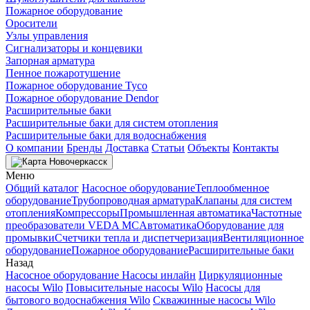
Пожарное оборудование
Оросители
Узлы управления
Сигнализаторы и концевики
Запорная арматура
Пенное пожаротушение
Пожарное оборудование Tyco
Пожарное оборудование Dendor
Расширительные баки
Расширительные баки для систем отопления
Расширительные баки для водоснабжения
О компании
Бренды
Доставка
Статьи
Объекты
Контакты
Новочеркасск
Меню
Общий каталог
Насосное оборудование
Теплообменное
оборудование
Трубопроводная арматура
Клапаны для систем
отопления
Компрессоры
Промышленная автоматика
Частотные
преобразователи VEDA MC
Автоматика
Оборудование для
промывки
Счетчики тепла и диспетчеризация
Вентиляционное
оборудование
Пожарное оборудование
Расширительные баки
Назад
Насосное оборудование
Насосы инлайн
Циркуляционные
насосы Wilo
Повысительные насосы Wilo
Насосы для
бытового водоснабжения Wilo
Скважинные насосы Wilo