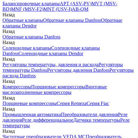
Балансировочные клапаны
APT (ASV-PV)
MVT (MSV-
BD)
MNF (MSV-F2)
MNT (USV-I)
AB-QM
Назад
Обратные клапаны
Обратные клапаны Danfoss
Обратные
клапаны Dendor
Назад
Обратные клапаны Danfoss
Назад
Соленоидные клапаны
Соленоидные клапаны
Danfoss
Соленоидные клапаны Dendor
Назад
Регуляторы температуры, давления и расхода
Регуляторы
температуры Danfoss
Регуляторы давления Danfoss
Регуляторы
расхода Danfoss
Назад
Компрессоры
Поршневые компрессоры
Винтовые
маслозаполненные компрессоры
Назад
Поршневые компрессоры
Серия Remeza
Серия Fiac
Назад
Промышленная автоматика
Преобразователи давления
Реле
давления
Реле дифференциальное
Датчики температуры
Реле
температуры
Назад
Частотные преобразователи VEDA MC
Преобразователь