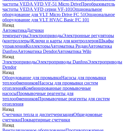
частоты VEDA VFD VF-51 Micro Drive
Преобразователь
частоты VEDA VFD серии VF-101
Опциональное
оборудование для VLT Micro Drive FC 51
Опциональное
оборудование для VLT HVAC Basic FC 101
Назад
Автоматика
Датчики
температуры
Электроприводы
Электронные регуляторы
(контроллеры)
Ключи и карты для контроллеров
Шкафы
управления
Коллекторы
Автоматика Ридан
Автоматика
Danfoss
Автоматика Dendor
Автоматика Wilo
Назад
Электроприводы
Электроприводы Danfoss
Электроприводы
Dendor
Назад
Оборудование для промывки
Насосы для промывки
теплообменников
Насосы для промывки систем
отопления
Комбинированные промывочные
насосы
Промывочные реагенты для
теплообменников
Промывочные реагенты для систем
отопления
Назад
Счетчики тепла и диспетчеризация
Общедомовые
счетчики
Поквартирные счетчики
Назад
Вентиляционное оборудование
Противопожарные