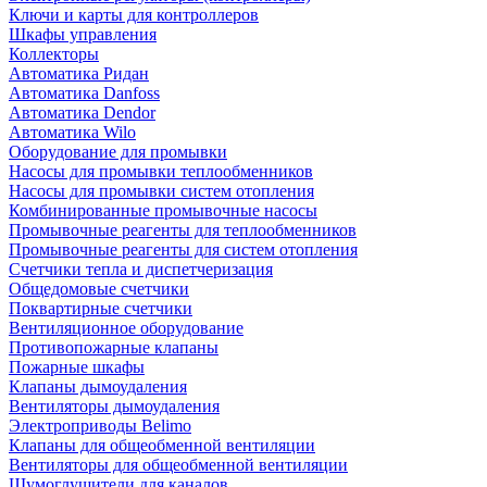
Ключи и карты для контроллеров
Шкафы управления
Коллекторы
Автоматика Ридан
Автоматика Danfoss
Автоматика Dendor
Автоматика Wilo
Оборудование для промывки
Насосы для промывки теплообменников
Насосы для промывки систем отопления
Комбинированные промывочные насосы
Промывочные реагенты для теплообменников
Промывочные реагенты для систем отопления
Счетчики тепла и диспетчеризация
Общедомовые счетчики
Поквартирные счетчики
Вентиляционное оборудование
Противопожарные клапаны
Пожарные шкафы
Клапаны дымоудаления
Вентиляторы дымоудаления
Электроприводы Belimo
Клапаны для общеобменной вентиляции
Вентиляторы для общеобменной вентиляции
Шумоглушители для каналов