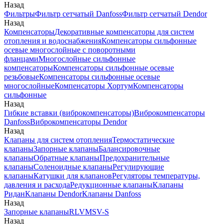
Назад
Фильтры
Фильтр сетчатый Danfoss
Фильтр сетчатый Dendor
Назад
Компенсаторы
Декоративные компенсаторы для систем
отопления и водоснабжения
Компенсаторы сильфонные
осевые многослойные с поворотными
фланцами
Многослойные сильфонные
компенсаторы
Компенсаторы сильфонные осевые
резьбовые
Компенсаторы сильфонные осевые
многослойные
Компенсаторы Хортум
Компенсаторы
сильфонные
Назад
Гибкие вставки (виброкомпенсаторы)
Виброкомпенсаторы
Danfoss
Виброкомпенсаторы Dendor
Назад
Клапаны для систем отопления
Термостатические
клапаны
Запорные клапаны
Балансировочные
клапаны
Обратные клапаны
Предохранительные
клапаны
Соленоидные клапаны
Регулирующие
клапаны
Катушки для клапанов
Регуляторы температуры,
давления и расхода
Редукционные клапаны
Клапаны
Ридан
Клапаны Dendor
Клапаны Danfoss
Назад
Запорные клапаны
RLV
MSV-S
Назад