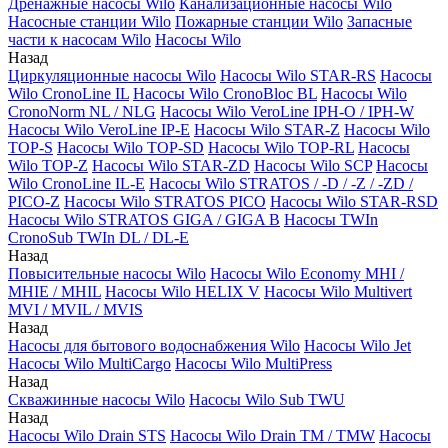
Дренажные насосы Wilo
Канализационные насосы Wilo
Насосные станции Wilo
Пожарные станции Wilo
Запасные
части к насосам Wilo
Насосы Wilo
Назад
Циркуляционные насосы Wilo
Насосы Wilo STAR-RS
Насосы
Wilo CronoLine IL
Насосы Wilo CronoBloc BL
Насосы Wilo
CronoNorm NL / NLG
Насосы Wilo VeroLine IPH-O / IPH-W
Насосы Wilo VeroLine IP-E
Насосы Wilo STAR-Z
Насосы Wilo
TOP-S
Насосы Wilo TOP-SD
Насосы Wilo TOP-RL
Насосы
Wilo TOP-Z
Насосы Wilo STAR-ZD
Насосы Wilo SCP
Насосы
Wilo CronoLine IL-E
Насосы Wilo STRATOS / -D / -Z / -ZD /
PICO-Z
Насосы Wilo STRATOS PICO
Насосы Wilo STAR-RSD
Насосы Wilo STRATOS GIGA / GIGA B
Насосы TWIn
CronoSub TWIn DL / DL-E
Назад
Повысительные насосы Wilo
Насосы Wilo Economy MHI /
MHIE / MHIL
Насосы Wilo HELIX V
Насосы Wilo Multivert
MVI / MVIL / MVIS
Назад
Насосы для бытового водоснабжения Wilo
Насосы Wilo Jet
Насосы Wilo MultiCargo
Насосы Wilo MultiPress
Назад
Скважинные насосы Wilo
Насосы Wilo Sub TWU
Назад
Насосы Wilo Drain STS
Насосы Wilo Drain TM / TMW
Насосы