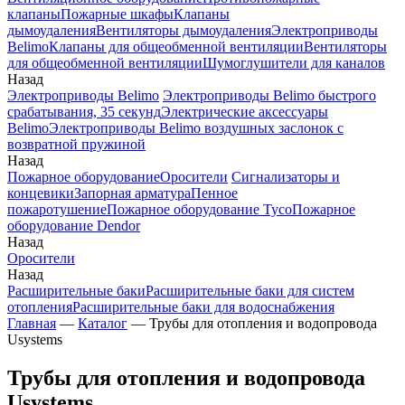
клапаны
Пожарные шкафы
Клапаны
дымоудаления
Вентиляторы дымоудаления
Электроприводы
Belimo
Клапаны для общеобменной вентиляции
Вентиляторы
для общеобменной вентиляции
Шумоглушители для каналов
Назад
Электроприводы Belimo
Электроприводы Belimo быстрого
срабатывания, 35 секунд
Электрические аксессуары
Belimo
Электроприводы Belimo воздушных заслонок c
возвратной пружиной
Назад
Пожарное оборудование
Оросители
Сигнализаторы и
концевики
Запорная арматура
Пенное
пожаротушение
Пожарное оборудование Tyco
Пожарное
оборудование Dendor
Назад
Оросители
Назад
Расширительные баки
Расширительные баки для систем
отопления
Расширительные баки для водоснабжения
Главная
—
Каталог
—
Трубы для отопления и водопровода
Usystems
Трубы для отопления и водопровода
Usystems