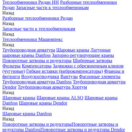
Теплообменники Ридан НН
Разборные теплообменники
Ридан
Запасные части к теплообменникам
Назад
Разборные теплообменники Ридан
Назад
Запасные части к теплообменникам
Назад
Теплообменники Машимпекс
Назад
Трубопроводная арматура
Шаровые краны
Латунные
шаровые краны Danfoss
Запорно-регулирующие краны
Поворотные затворы и редукторы
Шиберные затворы
Фильтры
Компенсаторы
Задвижки с обрезиненным клином
(чугунные)
Гибкие вставки (виброкомпенсаторы)
Фланцы и
фитинги
Воздухоотводчики
Вантузы
Фасонные элементы
Трубопроводная арматура Danfoss
Трубопроводная арматура
Dendor
Трубопроводная арматура Хортум
Назад
Шаровые краны
Шаровые краны ALSO
Шаровые краны
Danfoss
Шаровые краны Dendor
Назад
Шаровые краны Danfoss
Назад
Поворотные затворы и редукторы
Поворотные затворы и
редукторы Danfoss
Поворотные затворы и редукторы Dendor